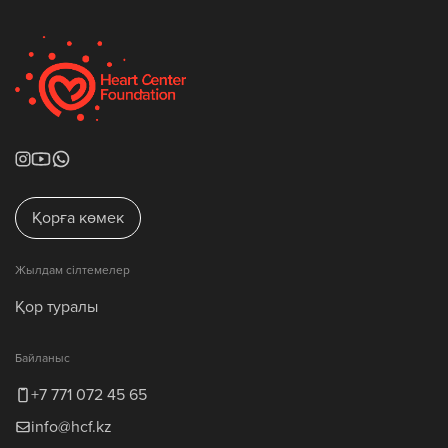
Қорға көмек
Жылдам сілтемелер
Қор туралы
Байланыс
+7 771 072 45 65
info@hcf.kz