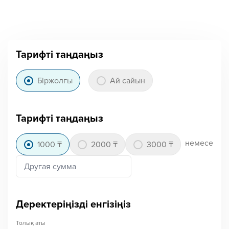
Тарифті таңдаңыз
Біржолғы
Ай сайын
Тарифті таңдаңыз
немесе
1000 ₸
2000 ₸
3000 ₸
Деректеріңізді енгізіңіз
Толық аты